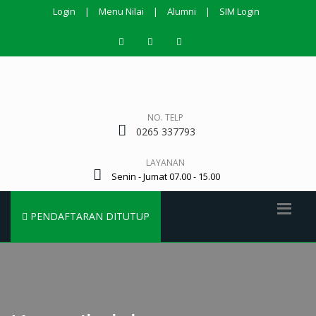
Login
|
Menu Nilai
|
Alumni
|
SIM Login
NO. TELP
0265 337793
LAYANAN
Senin - Jumat 07.00 - 15.00
PENDAFTARAN DITUTUP